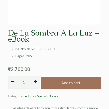
De La Sombra A La Luz –
eBook
ISBN:
978-93-80355-74-0
Pages:
205
₹
2,700.00
Add to cart
Alternative:
Categories:
eBooks
,
Spanish Books
“Las ideas de este libro son muy estimulantes, como siempre,